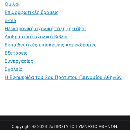
Όμιλοι
Επιμορφωτικές δράσεις
e-me
Ηλεκτρονική σχολική τάξη (η-τάξη)
Διαδραστικά σχολικά βιβλία
Εκπαιδευτικές επισκέψεις και εκδρομές
Εξετάσεις
Συνεργασίες
Σχολείο
Η Εφημερίδα του 2ου Προτύπου Γυμνασίου Αθηνών
Copyright © 2026
2ο ΠΡΟΤΥΠΟ ΓΥΜΝΑΣΙΟ ΑΘΗΝΩΝ
.