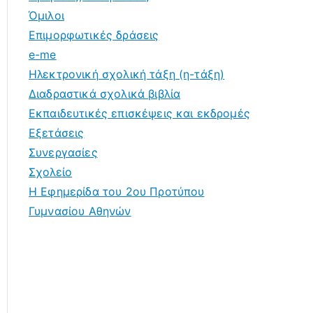
Όμιλοι
Επιμορφωτικές δράσεις
e-me
Ηλεκτρονική σχολική τάξη (η-τάξη)
Διαδραστικά σχολικά βιβλία
Εκπαιδευτικές επισκέψεις και εκδρομές
Εξετάσεις
Συνεργασίες
Σχολείο
Η Εφημερίδα του 2ου Προτύπου
Γυμνασίου Αθηνών