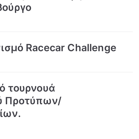
βούργο
ισμό Racecar Challenge
κό τουρνουά
ύ Προτύπων/
ίων.