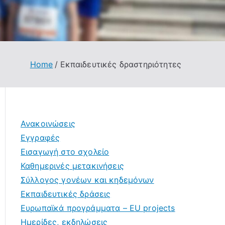
Home
Εκπαιδευτικές δραστηριότητες
Ανακοινώσεις
Εγγραφές
Εισαγωγή στο σχολείο
Καθημερινές μετακινήσεις
Σύλλογος γονέων και κηδεμόνων
Εκπαιδευτικές δράσεις
Ευρωπαϊκά προγράμματα – EU projects
Ημερίδες, εκδηλώσεις