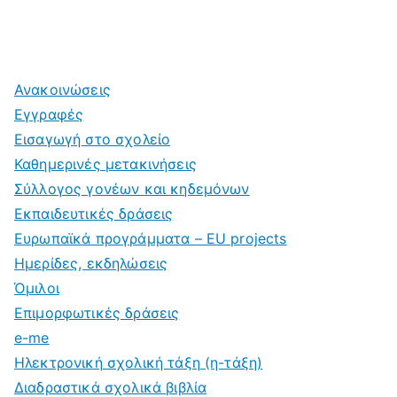
Ανακοινώσεις
Εγγραφές
Εισαγωγή στο σχολείο
Καθημερινές μετακινήσεις
Σύλλογος γονέων και κηδεμόνων
Εκπαιδευτικές δράσεις
Ευρωπαϊκά προγράμματα – EU projects
Ημερίδες, εκδηλώσεις
Όμιλοι
Επιμορφωτικές δράσεις
e-me
Ηλεκτρονική σχολική τάξη (η-τάξη)
Διαδραστικά σχολικά βιβλία