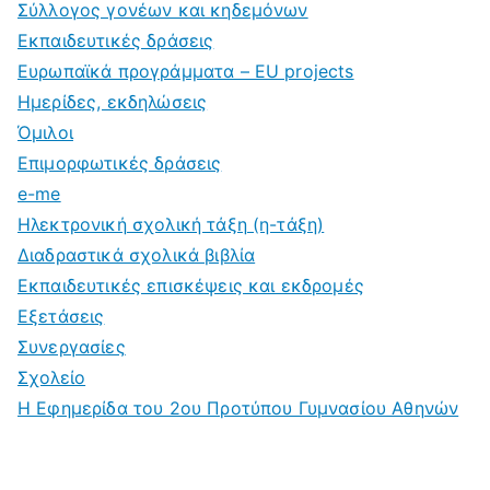
Σύλλογος γονέων και κηδεμόνων
Εκπαιδευτικές δράσεις
Ευρωπαϊκά προγράμματα – EU projects
Ημερίδες, εκδηλώσεις
Όμιλοι
Επιμορφωτικές δράσεις
e-me
Ηλεκτρονική σχολική τάξη (η-τάξη)
Διαδραστικά σχολικά βιβλία
Εκπαιδευτικές επισκέψεις και εκδρομές
Εξετάσεις
Συνεργασίες
Σχολείο
Η Εφημερίδα του 2ου Προτύπου Γυμνασίου Αθηνών