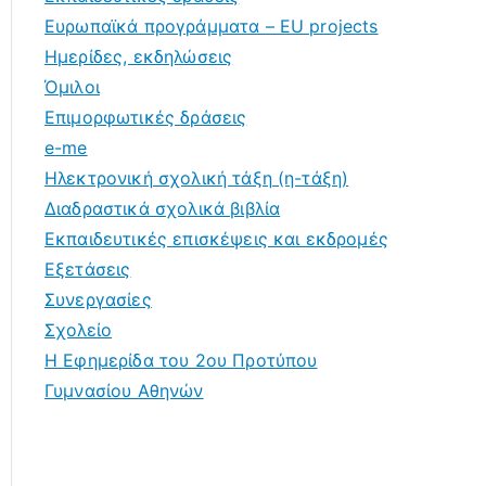
Ευρωπαϊκά προγράμματα – EU projects
Ημερίδες, εκδηλώσεις
Όμιλοι
Επιμορφωτικές δράσεις
e-me
Ηλεκτρονική σχολική τάξη (η-τάξη)
Διαδραστικά σχολικά βιβλία
Εκπαιδευτικές επισκέψεις και εκδρομές
Εξετάσεις
Συνεργασίες
Σχολείο
Η Εφημερίδα του 2ου Προτύπου
Γυμνασίου Αθηνών