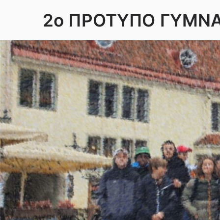
Skip
2ο ΠΡΟΤΥΠΟ ΓΥΜΝ
to
content