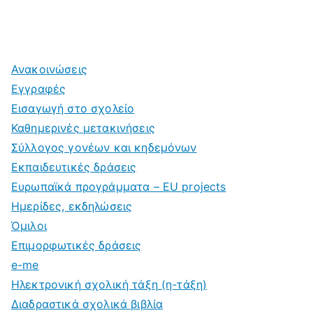
Ανακοινώσεις
Εγγραφές
Εισαγωγή στο σχολείο
Καθημερινές μετακινήσεις
Σύλλογος γονέων και κηδεμόνων
Εκπαιδευτικές δράσεις
Ευρωπαϊκά προγράμματα – EU projects
Ημερίδες, εκδηλώσεις
Όμιλοι
Επιμορφωτικές δράσεις
e-me
Ηλεκτρονική σχολική τάξη (η-τάξη)
Διαδραστικά σχολικά βιβλία