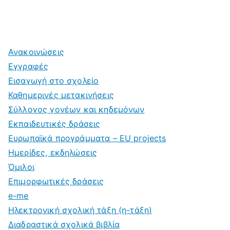
Ανακοινώσεις
Εγγραφές
Εισαγωγή στο σχολείο
Καθημερινές μετακινήσεις
Σύλλογος γονέων και κηδεμόνων
Εκπαιδευτικές δράσεις
Ευρωπαϊκά προγράμματα – EU projects
Ημερίδες, εκδηλώσεις
Όμιλοι
Επιμορφωτικές δράσεις
e-me
Ηλεκτρονική σχολική τάξη (η-τάξη)
Διαδραστικά σχολικά βιβλία