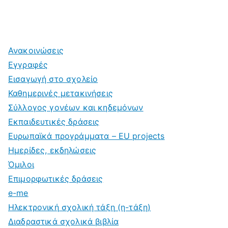
Ανακοινώσεις
Εγγραφές
Εισαγωγή στο σχολείο
Καθημερινές μετακινήσεις
Σύλλογος γονέων και κηδεμόνων
Εκπαιδευτικές δράσεις
Ευρωπαϊκά προγράμματα – EU projects
Ημερίδες, εκδηλώσεις
Όμιλοι
Επιμορφωτικές δράσεις
e-me
Ηλεκτρονική σχολική τάξη (η-τάξη)
Διαδραστικά σχολικά βιβλία