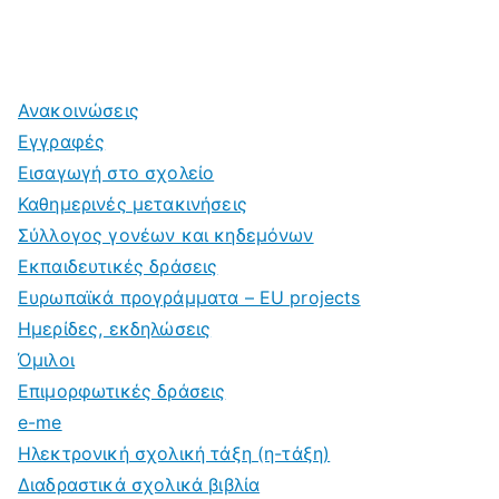
Ανακοινώσεις
Εγγραφές
Εισαγωγή στο σχολείο
Καθημερινές μετακινήσεις
Σύλλογος γονέων και κηδεμόνων
Εκπαιδευτικές δράσεις
Ευρωπαϊκά προγράμματα – EU projects
Ημερίδες, εκδηλώσεις
Όμιλοι
Επιμορφωτικές δράσεις
e-me
Ηλεκτρονική σχολική τάξη (η-τάξη)
Διαδραστικά σχολικά βιβλία