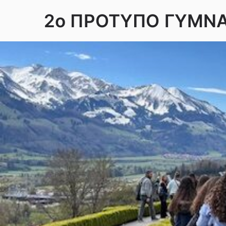
Skip
2ο ΠΡΟΤΥΠΟ ΓΥΜΝ
to
content