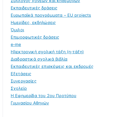
Σύλλογος γονέων και κηδεμόνων
Εκπαιδευτικές δράσεις
Ευρωπαϊκά προγράμματα – EU projects
Ημερίδες, εκδηλώσεις
Όμιλοι
Επιμορφωτικές δράσεις
e-me
Ηλεκτρονική σχολική τάξη (η-τάξη)
Διαδραστικά σχολικά βιβλία
Εκπαιδευτικές επισκέψεις και εκδρομές
Εξετάσεις
Συνεργασίες
Σχολείο
Η Εφημερίδα του 2ου Προτύπου
Γυμνασίου Αθηνών