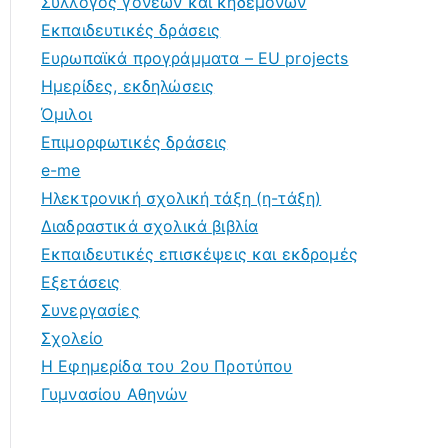
Σύλλογος γονέων και κηδεμόνων
Εκπαιδευτικές δράσεις
Ευρωπαϊκά προγράμματα – EU projects
Ημερίδες, εκδηλώσεις
Όμιλοι
Επιμορφωτικές δράσεις
e-me
Ηλεκτρονική σχολική τάξη (η-τάξη)
Διαδραστικά σχολικά βιβλία
Εκπαιδευτικές επισκέψεις και εκδρομές
Εξετάσεις
Συνεργασίες
Σχολείο
Η Εφημερίδα του 2ου Προτύπου
Γυμνασίου Αθηνών