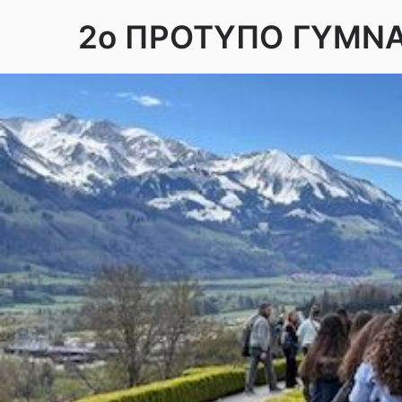
Skip
2ο ΠΡΟΤΥΠΟ ΓΥΜΝ
to
content