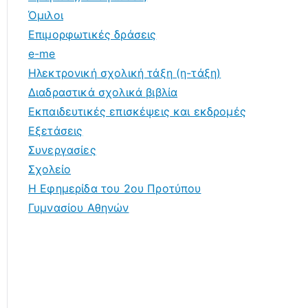
Όμιλοι
Επιμορφωτικές δράσεις
e-me
Ηλεκτρονική σχολική τάξη (η-τάξη)
Διαδραστικά σχολικά βιβλία
Εκπαιδευτικές επισκέψεις και εκδρομές
Εξετάσεις
Συνεργασίες
Σχολείο
Η Εφημερίδα του 2ου Προτύπου
Γυμνασίου Αθηνών