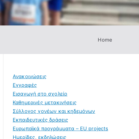
Home
Ανακοινώσεις
Εγγραφές
Εισαγωγή στο σχολείο
Καθημερινές μετακινήσεις
Σύλλογος γονέων και κηδεμόνων
Εκπαιδευτικές δράσεις
Ευρωπαϊκά προγράμματα – EU projects
Ημερίδες, εκδηλώσεις