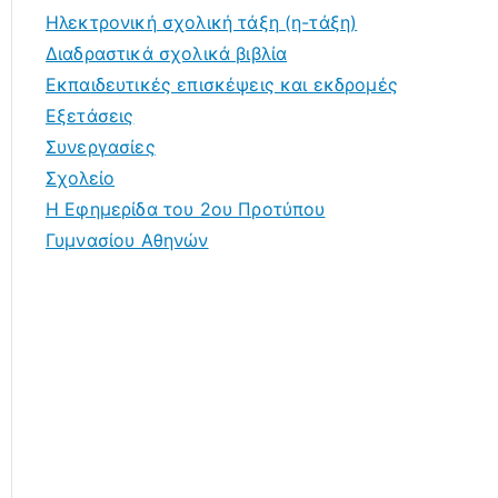
Ηλεκτρονική σχολική τάξη (η-τάξη)
Διαδραστικά σχολικά βιβλία
Εκπαιδευτικές επισκέψεις και εκδρομές
Εξετάσεις
Συνεργασίες
Σχολείο
Η Εφημερίδα του 2ου Προτύπου
Γυμνασίου Αθηνών