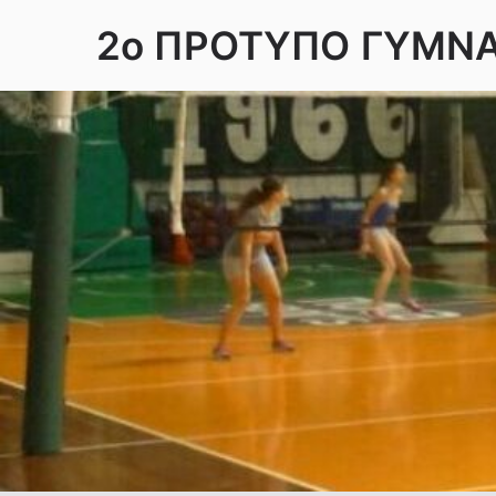
Skip
2ο ΠΡΟΤΥΠΟ ΓΥΜΝ
to
content