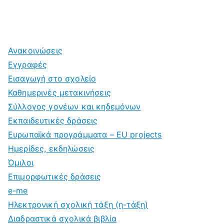
Ανακοινώσεις
Εγγραφές
Εισαγωγή στο σχολείο
Καθημερινές μετακινήσεις
Σύλλογος γονέων και κηδεμόνων
Εκπαιδευτικές δράσεις
Ευρωπαϊκά προγράμματα – EU projects
Ημερίδες, εκδηλώσεις
Όμιλοι
Επιμορφωτικές δράσεις
e-me
Ηλεκτρονική σχολική τάξη (η-τάξη)
Διαδραστικά σχολικά βιβλία