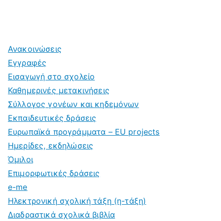
Ανακοινώσεις
Εγγραφές
Εισαγωγή στο σχολείο
Καθημερινές μετακινήσεις
Σύλλογος γονέων και κηδεμόνων
Εκπαιδευτικές δράσεις
Ευρωπαϊκά προγράμματα – EU projects
Ημερίδες, εκδηλώσεις
Όμιλοι
Επιμορφωτικές δράσεις
e-me
Ηλεκτρονική σχολική τάξη (η-τάξη)
Διαδραστικά σχολικά βιβλία