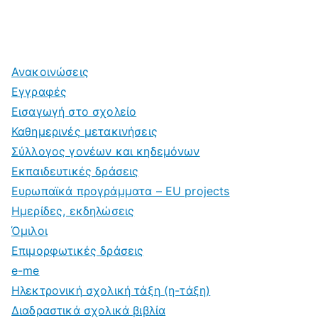
Ανακοινώσεις
Εγγραφές
Εισαγωγή στο σχολείο
Καθημερινές μετακινήσεις
Σύλλογος γονέων και κηδεμόνων
Εκπαιδευτικές δράσεις
Ευρωπαϊκά προγράμματα – EU projects
Ημερίδες, εκδηλώσεις
Όμιλοι
Επιμορφωτικές δράσεις
e-me
Ηλεκτρονική σχολική τάξη (η-τάξη)
Διαδραστικά σχολικά βιβλία