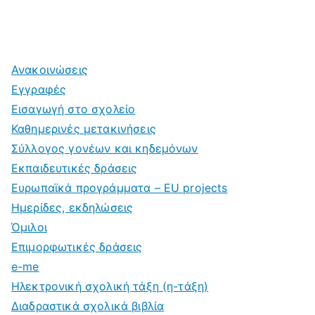
Ανακοινώσεις
Εγγραφές
Εισαγωγή στο σχολείο
Καθημερινές μετακινήσεις
Σύλλογος γονέων και κηδεμόνων
Εκπαιδευτικές δράσεις
Ευρωπαϊκά προγράμματα – EU projects
Ημερίδες, εκδηλώσεις
Όμιλοι
Επιμορφωτικές δράσεις
e-me
Ηλεκτρονική σχολική τάξη (η-τάξη)
Διαδραστικά σχολικά βιβλία