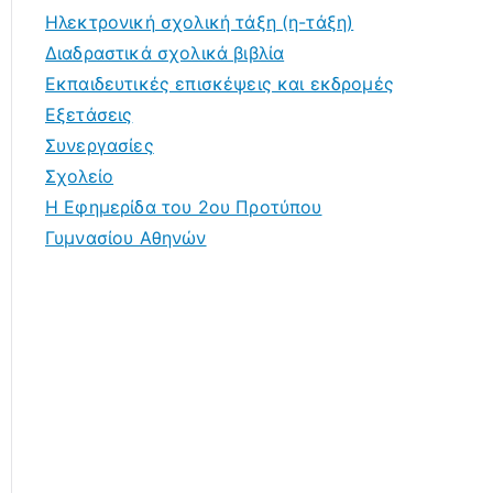
Ηλεκτρονική σχολική τάξη (η-τάξη)
Διαδραστικά σχολικά βιβλία
Εκπαιδευτικές επισκέψεις και εκδρομές
Εξετάσεις
Συνεργασίες
Σχολείο
Η Εφημερίδα του 2ου Προτύπου
Γυμνασίου Αθηνών