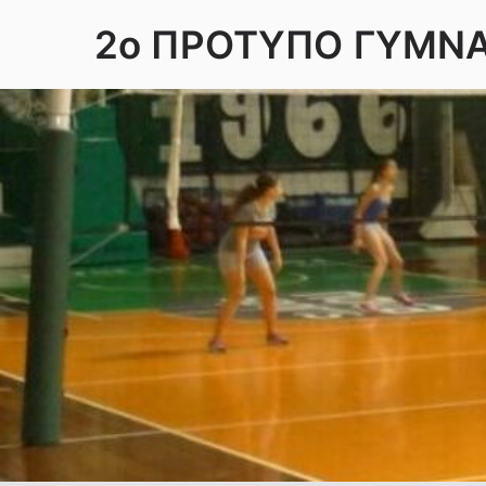
Skip
2ο ΠΡΟΤΥΠΟ ΓΥΜΝ
to
content