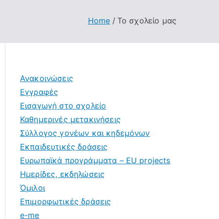
Home
Το σχολείο μας
Ανακοινώσεις
Εγγραφές
Εισαγωγή στο σχολείο
Καθημερινές μετακινήσεις
Σύλλογος γονέων και κηδεμόνων
Εκπαιδευτικές δράσεις
Ευρωπαϊκά προγράμματα – EU projects
Ημερίδες, εκδηλώσεις
Όμιλοι
Επιμορφωτικές δράσεις
e-me