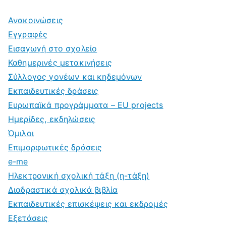
Ανακοινώσεις
Εγγραφές
Εισαγωγή στο σχολείο
Καθημερινές μετακινήσεις
Σύλλογος γονέων και κηδεμόνων
Εκπαιδευτικές δράσεις
Ευρωπαϊκά προγράμματα – EU projects
Ημερίδες, εκδηλώσεις
Όμιλοι
Επιμορφωτικές δράσεις
e-me
Ηλεκτρονική σχολική τάξη (η-τάξη)
Διαδραστικά σχολικά βιβλία
Εκπαιδευτικές επισκέψεις και εκδρομές
Εξετάσεις