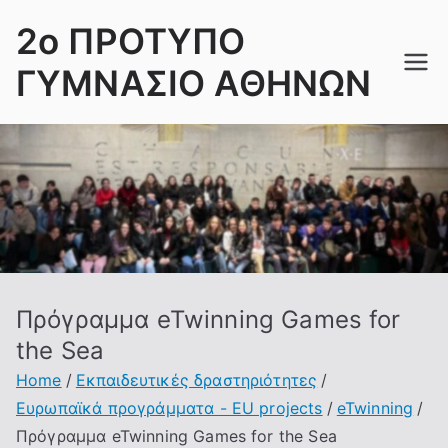
Skip
2ο ΠΡΟΤΥΠΟ
to
content
ΓΥΜΝΑΣΙΟ ΑΘΗΝΩΝ
Πρόγραμμα eTwinning Games for
the Sea
Home
Εκπαιδευτικές δραστηριότητες
Ευρωπαϊκά προγράμματα - EU projects
eTwinning
Πρόγραμμα eTwinning Games for the Sea