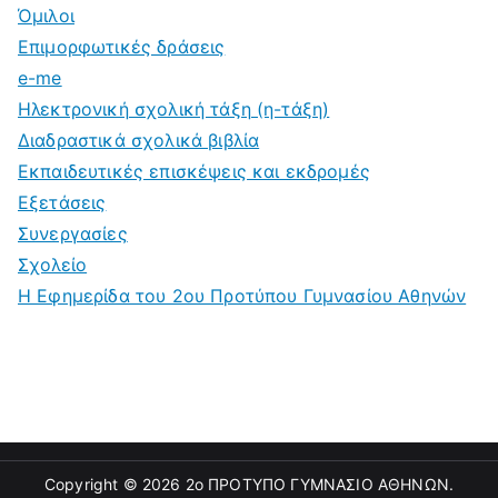
Όμιλοι
Επιμορφωτικές δράσεις
e-me
Ηλεκτρονική σχολική τάξη (η-τάξη)
Διαδραστικά σχολικά βιβλία
Εκπαιδευτικές επισκέψεις και εκδρομές
Εξετάσεις
Συνεργασίες
Σχολείο
Η Εφημερίδα του 2ου Προτύπου Γυμνασίου Αθηνών
Copyright © 2026
2ο ΠΡΟΤΥΠΟ ΓΥΜΝΑΣΙΟ ΑΘΗΝΩΝ
.