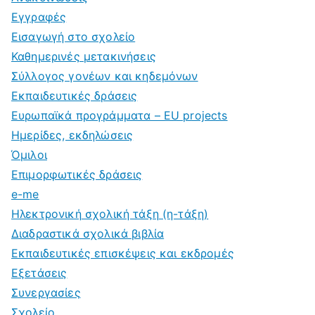
Εγγραφές
Εισαγωγή στο σχολείο
Καθημερινές μετακινήσεις
Σύλλογος γονέων και κηδεμόνων
Εκπαιδευτικές δράσεις
Ευρωπαϊκά προγράμματα – EU projects
Ημερίδες, εκδηλώσεις
Όμιλοι
Επιμορφωτικές δράσεις
e-me
Ηλεκτρονική σχολική τάξη (η-τάξη)
Διαδραστικά σχολικά βιβλία
Εκπαιδευτικές επισκέψεις και εκδρομές
Εξετάσεις
Συνεργασίες
Σχολείο