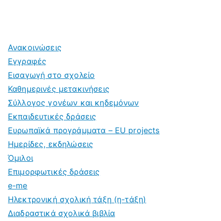
Ανακοινώσεις
Εγγραφές
Εισαγωγή στο σχολείο
Καθημερινές μετακινήσεις
Σύλλογος γονέων και κηδεμόνων
Εκπαιδευτικές δράσεις
Ευρωπαϊκά προγράμματα – EU projects
Ημερίδες, εκδηλώσεις
Όμιλοι
Επιμορφωτικές δράσεις
e-me
Ηλεκτρονική σχολική τάξη (η-τάξη)
Διαδραστικά σχολικά βιβλία